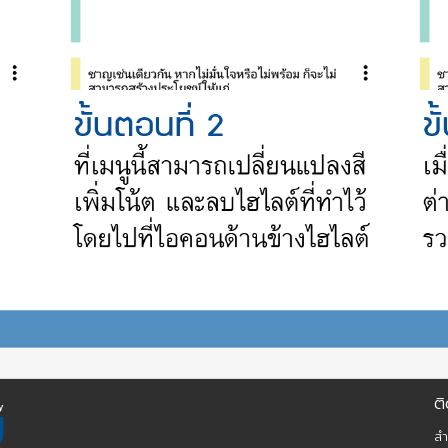
ติ
สำ