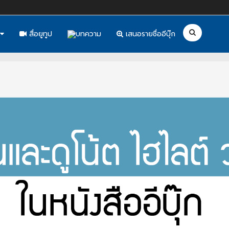
สื่อยูทูป
บทความ
เสนอรายชื่ออีบุ๊ก